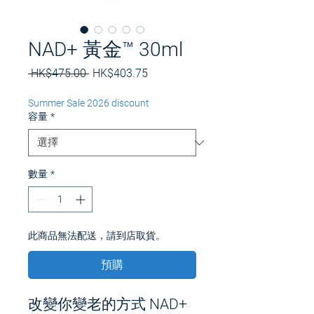
NAD+ 黃金™ 30ml
一
促
 HK$475.00 
HK$403.75
般
銷
價
價
Summer Sale 2026 discount
格
格
容量
*
數量
*
此商品無法配送，請到店取貨。
預購
改變你變老的方式 NAD+