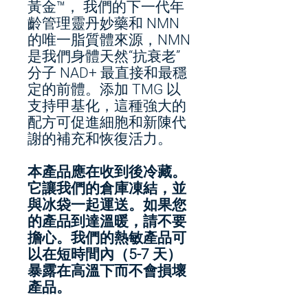
黃金™， 我們的下一代年
齡管理靈丹妙藥和 NMN
的唯一脂質體來源，NMN
是我們身體天然“抗衰老”
分子 NAD+ 最直接和最穩
定的前體。添加 TMG 以
支持甲基化，這種強大的
配方可促進細胞和新陳代
謝的補充和恢復活力。
本產品應在收到後冷藏。
它讓我們的倉庫凍結，並
與冰袋一起運送。如果您
的產品到達溫暖，請不要
擔心。我們的熱敏產品可
以在短時間內（5-7 天）
暴露在高溫下而不會損壞
產品。