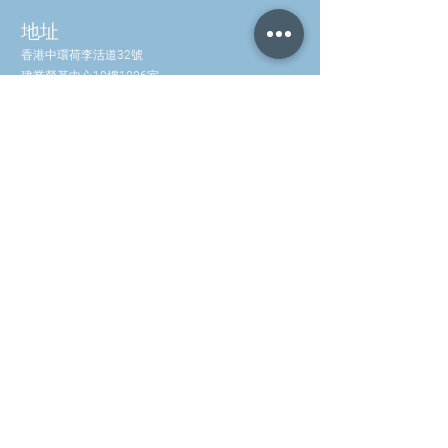
**每日攝取量（DV）尚
未確定
地址
香港中環荷李活道32號
其他成分：
建業榮基中心10樓1006室
水、甘油、乙醇、磷脂
營業時間
質（來自純化的葵花籽
卵磷脂）、維生素
週一至週五：
上午 10 點至下午 6 點
E（生育酚和天然混合
週六：
上午 10 點至下午 3 點
星期日：
生育酚）
關閉
50毫升
聯絡我們
補充訊息
服務。規格：1 毫升（2
數
日
電話：(852) 2581 3322
幫浦）
量
常
WhatsApp: (852) 5630 4046
的
info@waveworks.com.hk
服務。每個貨櫃：50
每
價
服
值
務