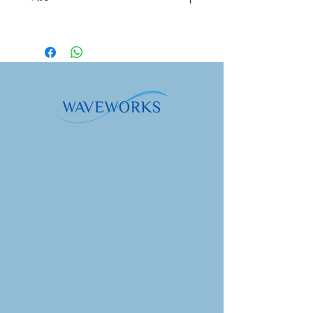
嚥。重複至所需劑量或依照醫療保健專
直接、最穩定的前體。透過添加 TMG
業人員的指示。空腹服用，飯前至少
來支持甲基化，這種強效配方可促進細
30毫升
10 分鐘。開封後請於 90 天內使用。若
胞和新陳代謝的補充和恢復活力。
懷孕，使用前請先諮詢醫生。
收到該產品後應冷藏。它以冷凍狀態離
補充訊息
開我們的倉庫，並用冰袋運輸。如果您
收到的產品是溫熱的，請不要擔心。我
服務。規格：1 毫升（2
數
日
們的熱敏感產品可以在短時間（5-7
幫浦）
量
常
天）內暴露在高溫下而不會損壞產品。
的
好處：
新一代脂質體抗老精華
服務。每個貨櫃：30
每
價
基於一項科學突破，證明 NMN 可以
服
值
直接運輸到所有細胞中，快速產生
務
NAD+
透過獨特的 NMN 和甲基供體 TMG
NMN（β-菸鹼醯胺單核
50
**
混合物持續補充 NAD+
苷酸）
毫
30毫升
克
三甲基甘氨酸（甜菜
50
**
鹼）
毫
克