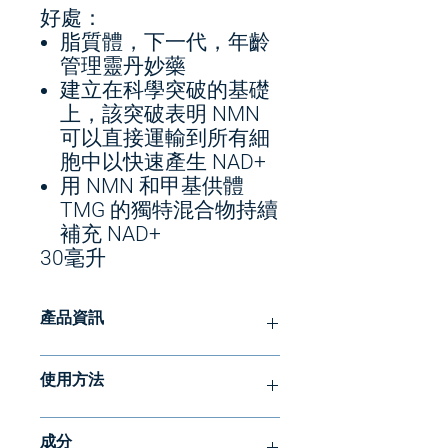
好處：
脂質體，下一代，年齡
管理靈丹妙藥
建立在科學突破的基礎
上，該突破表明 NMN
可以直接運輸到所有細
胞中以快速產生 NAD+
用 NMN 和甲基供體
TMG 的獨特混合物持續
補充 NAD+
30毫升
產品資訊
使用 NAD+ Gold™ 改變您的衰老方式，
使用方法
這是我們的下一代抗衰老靈丹妙藥，也
是 NMN 的唯一脂質體來源，NMN 是
口服 2 幫泵。含在嘴裡 30 秒後再吞
我們身體天然「抗衰老」分子 NAD+ 最
成分