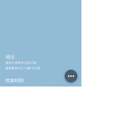
地址
香港中環荷李活道32號
建業榮基中心10樓1006室
營業時間
週一至週五：
上午 10 點至下午 6 點
週六：
上午 10 點至下午 3 點
星期日：
關閉