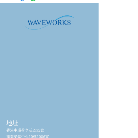
為止已生產超過 10 萬台。對於 MINI-
RAYONEX，在亞馬遜上已經收集了來
自不同用戶的令人印象深刻的推薦，因
為它在亞馬遜上同樣受歡迎。
由於新的 5G 行動網路標準實現了所謂
的“波束成形”，也就是說，如果天線的
發射波束指向用戶的手機，Rayonex
Biomedical GmbH 正在尋找一種移動解
決方案來幫助生物體應對這種 5G 輻
射。
解決方案：
全新 MINI-RAYONEX 5G
新款 MINI-RAYONEX 5G 以先前的 Mini-
Rayonex 為基礎，基頻值為 12.5。此
外，它還包含另一個基頻值，根據我們
的經驗，當您受到 5G 網路的影響時，
該值始終是必需的。
因此，根據 Paul Schmidt 的說法，新
型 MINI-RAYONEX 5G 包含兩個生物共
振基頻值：首先是基頻值 12.5，其次是
地址
根據 Paul Schmidt 的說法最重要的 5G
生物共振基頻值。
香港中環荷李活道32號
對於操作：
建業榮基中心10樓1006室