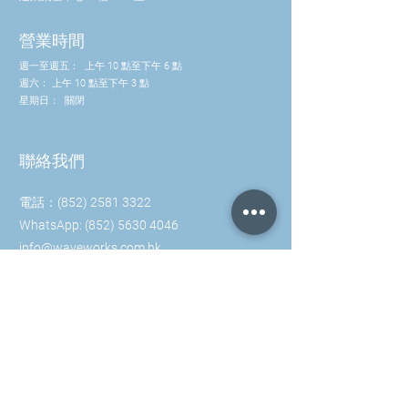
就像陽光的頻譜調節維生素 D 平衡、色
素沉著或黑色素的形成一樣，根據我們
營業時間
的經驗，還有許多其他頻譜可以觸發我
週一至週五：
上午 10 點至下午 6 點
們有機體的調節。根據保羅施密特
週六：
上午 10 點至下午 3 點
(Paul Schmidt) 的生物共振原理，透過
星期日：
關閉
兩個偶極天線系統在 MINI-RAYONEX
5G 中整合了兩個基頻值。根據 Paul
Schmidt 的說法，對生物共振偶極天線
聯絡我們
系統進行了非常有趣的體外研究，即在
實驗室條件下獲得的檢查。這些研究可
電話：(852) 2581 3322
以在 www.rayonex.de/our-
WhatsApp: (852) 5630 4046
service/scientific-research-and-
knownledge 上查看。
info@waveworks.com.hk
由於 MINI-RAYONEX 5G 與之前的 Mini-
Rayonex 尺寸相同，因此可以舒適且輕
鬆地佩戴在身上，例如放在口袋或手提
包中。
提示：
5G Rayonator 與 Duplex IV 的組合已證
明其可作為家庭、辦公室或診所的固定
設備。