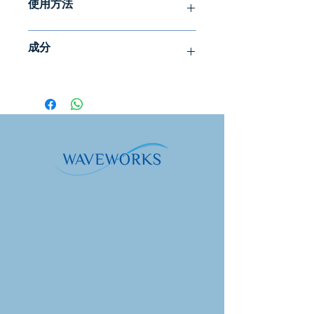
使用方法
只要瓶子沒有打開，它在最佳食用日期
之後至少還可以保存 6 個月。
我們建議每天使用 Body Lotion
Body Lotion Beautiful 是一款具有柔
成分
Beautiful，尤其是冬天和日光浴後。與
膚、保濕和有益功效的乳液，具有溫和
蘆薈結合，為曬後提供額外的保濕。
清新的香味。抵抗皮膚乾燥。
Aqua Purificata/水、Simmondsia
Chinensis（荷荷巴油）、角鯊烷（植
植物油、維生素和乳酸的結合有助於皮
物）、甘油（植物）、
膚保持良好的油脂和水分平衡。我們使
Butyrospermum Parkii（牛油果油）、
用來自甜菜的乳酸和來自野生乳木果樹
甘油硬脂酸酯檸檬酸酯、鯨蠟硬脂醇、
的乳木果油。
乳酸鈉、甘油辛酸酯、乳酸、乙醯丙酸
鈉、茴香酸鈉、果皮草、Citrus植物
檸檬、佛手柑、柳橙和小荳蔻的精油可
（檸檬原）皮油、Elettaria
讓您的肌膚柔軟並散發清新香氣。佛手
Cardamomum（小荳蔻）籽油、
柑油可舒緩濕疹和牛皮癬。檸檬油可以
Helianthus Annus（向日葵）籽油、
強化血管。橙油具有清新、淨化的功
Rosmarinus Officinalis（迷迭香）葉萃
效。小荳蔻具有刺激和振奮精神的作
取、檸檬烯*、芳樟醇*、檸檬醛*、丁
用。
香酚*。 *精油中天然存在的成分。
由於原料收穫不同，氣味和質地也可能
不同。精油不會發生太大變化，但其香
味可能會變得過於濃烈，並「隱藏」在