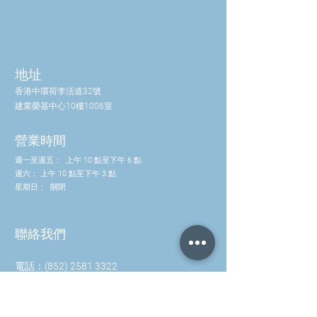
其他成分更濃烈的香味之下。
本產品含有天然防腐劑。
地址
香港中環荷李活道32號
建業榮基中心10樓1006室
營業時間
週一至週五：
上午 10 點至下午 6 點
週六：
上午 10 點至下午 3 點
星期日：
關閉
聯絡我們
電話：(852) 2581 3322
WhatsApp: (852) 5630 4046
info@waveworks.com.hk