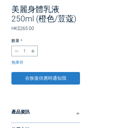
美麗身體乳液
250ml (橙色/荳蔻)
價
HK$265.00
格
數量
*
無庫存
在恢復供應時通知我
產品資訊
*2023 年 1 月到期。