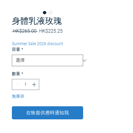
身體乳液玫瑰
一
促
 HK$265.00 
HK$225.25
般
銷
價
價
Summer Sale 2026 discount
格
格
容量
*
數量
*
無庫存
在恢復供應時通知我