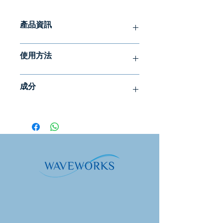
產品資訊
玫瑰潤膚露是一種具有潤膚和有益功效
使用方法
的潤膚露，適合所有皮膚類型。玫瑰和
薰衣草精油增添溫和清新的香味。
我們建議每天塗抹玫瑰身體乳液，尤其
成分
是在冬季或日光浴後。與蘆薈結合，為
植物油、維生素和乳酸（AHA）的組
曬後提供額外的保濕。
合有助於皮膚保持良好的水分和油脂平
水，西蒙得木（荷荷巴）籽油，植物來
衡。我們使用來自甜菜的乳酸和來自野
源角鯊烷，甘油（植物來源），乳油木
生乳木果樹的乳木果油。玫瑰花瓣精油
果脂，甘油硬脂酸酯檸檬酸酯，鯨蠟硬
Rose Otto具有再生作用，同時可增加
脂醇，乙酰丙酸鈉，茴香酸鈉，乳酸
產品的保濕效果。薰衣草油可刺激細胞
鈉，黃原膠，辛酸甘油酯，薰衣草油，
更新，具有平衡、淨化和舒緩的功效。
大馬士革玫瑰花油，乳酸，向日葵籽
油，迷迭香葉提取物，芳樟醇*，香葉
由於收穫的不同，我們的潤膚露的氣
醇*，香茅醇*，金合歡醇*。
味和質地可能會有所不同。提供主要香
*天然存在於精油中的成分。
味的精油不會有太大變化，但有時其他
成分的香味會蓋過精油的香味。