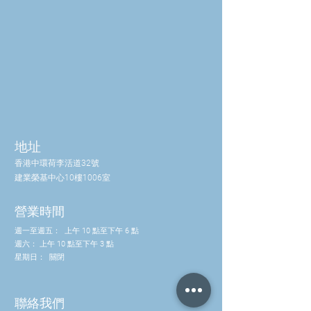
本產品含有天然防腐劑。
地址
香港中環荷李活道32號
建業榮基中心10樓1006室
營業時間
週一至週五：
上午 10 點至下午 6 點
週六：
上午 10 點至下午 3 點
星期日：
關閉
聯絡我們