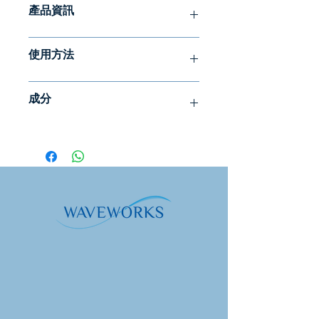
產品資訊
幫助維持整個身體健康的微生物和發炎
使用方法
平衡。這種由貓爪藤、維生素 D、單月
桂酸甘油酯和精油組成的免疫支持混合
口服 1-2 泵。含在嘴裡 30 秒後再吞
物透過速效脂質體輸送得到增強。
成分
嚥。重複至所需劑量或依照醫療保健專
利用大自然的防禦力量
業人員的指示。空腹服用，飯前至少
貓爪藤 + 植物油
– 貓爪藤含有植物營養
10 分鐘。若懷孕，使用前請先諮詢醫
素，這可能是其具有著名免疫支持特性
補充訊息
生。
的原因。這種混合物也利用了精油中留
蘭香、玫瑰和檸檬香蜂草的「自我防
服務。尺寸：1.0
數量
日常
禦」機制。
毫升（2 幫浦）
的
維生素 D + 單月桂酸酯
– 單月桂酸酯透
過與不受歡迎的入侵者結合，幫助阻止
服務。每個容
每服
價值
其進入細胞。補充 1000 IU 維生素 D 有
器：50
務
助於支持正常的免疫功能。
無與倫比的吸收率
－典型的植物補充劑
維生素 D
1000
250%
生物利用度較差。我們的脂質體技術可
（膽鈣化醇 D3）
國際
以更快、更有效地提供這些關鍵成分。
單位