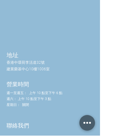
專有混合物：
350
**
液體貓爪樹皮萃
毫克
取物（Uncaria
tomentosa），
磷脂質（來自純
化的葵花籽卵磷
脂），
單月桂酸甘油酯
（單月桂酸甘油
地址
酯）、液體檸檬
香港中環荷李活道32號
香蜂草葉油、
建業榮基中心10樓1006室
玫瑰花油，天然
心靈油
營業時間
**每日攝取量
週一至週五：
上午 10 點至下午 6 點
（DV）尚未確定
週六：
上午 10 點至下午 3 點
星期日：
% 每日攝取量
關閉
（基於 2000 卡路
里飲食）
聯絡我們
其他成分：
電話：(852) 2581 3322