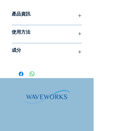
產品資訊
保濕乳霜是一款輕盈的乳霜，能夠補充
使用方法
大量水分和營養，適合白天和晚上使
用。它適用於中性至乾性皮膚，非常適
將保濕潤膚露塗抹在手中，然後在使用
合青少年使用的第一款乳霜。如果您患
成分
清新劑後直接塗抹在濕潤的皮膚上。
有異位性濕疹或酒渣鼻，Face Lotion
Moist 也適合您。請諮詢您的皮膚治療
純水/水、荷荷巴油、鯨蠟硬脂醇、辛
請勿在眼睛周圍使用臉部潤膚乳。而是
師或皮膚科醫生！
酸/癸酸甘油三酯、酪梨油、甘油（植
選擇合適的產品，例如眼霜、眼霜、眼
物）、鯨蠟硬脂基葡糖苷、白蜂蠟、乳
膏或眼膠。
乳霜含有佛手柑精油，具有淨化和平衡
酸、乳酸鈉、茴香酸鈉、乙醯丙酸鈉、
的功效，以及廣藿香精油，具有強化和
佛手柑果皮油、黃原膠、橙香油、苦酸
為了進一步增強對乾性皮膚的效果，可
再生皮膚細胞的功效。
酸含檸檬果、水香果酸精、芳葉一切酸
在使用 Face Lotion Moist 之前先在皮
香巴酸香葉*精油中天然存在的成分。
膚上塗抹 Royal Facial Oil Moist。
我們使用的乳酸來自甜菜，它與我們體
內自然產生的用於結合水分的乳酸是同
一類型。
本產品含有天然防腐劑。