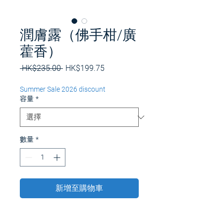
潤膚露（佛手柑/廣
藿香）
一
促
 HK$235.00 
HK$199.75
般
銷
價
價
Summer Sale 2026 discount
格
格
容量
*
數量
*
新增至購物車