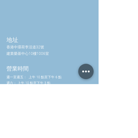
地址
香港中環荷李活道32號
建業榮基中心10樓1006室
營業時間
週一至週五：
上午 10 點至下午 6 點
週六：
上午 10 點至下午 3 點
星期日：
關閉
聯絡我們
電話：(852) 2581 3322
WhatsApp: (852) 5630 4046