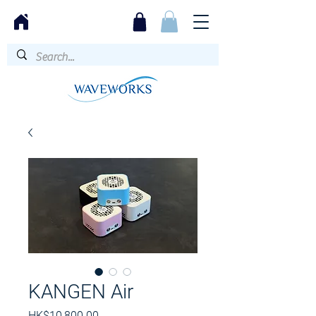
KANGEN Air
價
HK$10,800.00