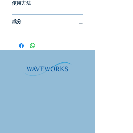
使用方法
性形式，是一種必需的水溶性營養素，
對 DNA 和 RNA 合成、紅血球生成、神
每日泵入口中 1-2 次。含在嘴裡 30 秒
經功能、情緒和記憶以及骨骼和心臟健
成分
後再吞嚥。重複至所需劑量或依照醫療
康至關重要。
保健專業人員的指示。空腹服用，飯前
快速補充能量
至少 10 分鐘。若懷孕，使用前請先諮
繞過吸收障礙
－年齡、基因變異和胃酸
補充訊息
詢醫生。
過少會抑制維生素 B12 的吸收。我們
先進的輸送技術釋放了這種多功能維生
服務。尺寸：
數量
日常的
素的潛力，它可能有助於改善情緒、改
0.33 毫升（2
善記憶力、甲基化和排毒。
幫浦）
無與倫比的傳遞方式
—這種脂質體配方
可以讓維生素 B12 的生物活性形式透
服務。每個容
每服
價值
過口腔黏膜輸送，並透過血液循環。
器：90
務。
吸收率更高
－該產品不僅比傳統膠囊和
錠劑起效更快，而且還顯示出與靜脈注
維生素B12
1000
16.667%
射療法相當的效果。
（以甲鈷胺
微克
好處
：
計）
• 具有高生物活性的 B12 甲基形式
• 可調節高半胱氨酸，這是心血管疾病
磷脂醯膽鹼
18毫
**
的危險因子之一
（來自純化的
克
• 支持甲基化和解毒
葵花籽卵磷