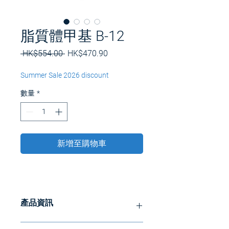
脂質體甲基 B-12
一
促
 HK$554.00 
HK$470.90
般
銷
價
價
Summer Sale 2026 discount
格
格
數量
*
新增至購物車
產品資訊
甲鈷胺是維生素 B12 的一種高生物活