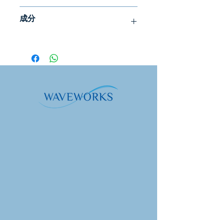
質體多種維生素和抗氧化劑精華可提供
每日一次，口服 1 茶匙。含在嘴裡 30
最大吸收，以支持健康、活力和免疫健
成分
秒後再吞嚥。重複至所需劑量或依照醫
康。
療保健專業人員的指示。空腹服用，飯
最先進的複合維生素
前至少 10 分鐘。開封後30天內使用。
您的身體會喜歡的一種形式
——即使服
補充訊息
若懷孕，使用前請先諮詢醫生。
用 4-6 粒膠囊，典型的複合維生素也吸
收不佳，並產生營養浪費。僅一茶匙
服務。尺寸：5 毫
數量
％ 日常
Ultra Vitamin® 就能提供速效、脂質體
升（1 茶匙）
的
增強的營養素，這些營養素可快速在血
液中循環。
服務。每個容
每服務
價值
可吸收、穩定、活性的營養素
- 包括全
器：20
譜 B 複合物，含葉酸、甲基 B12 和
B6。還含有維生素 D3、K2、A、C 和
維生素 A（棕櫚酸
3800微
422%
E。
酯、β-胡蘿蔔素）
克
抗氧化支持
－葉黃素、玉米黃質和番茄
紅素與生育三烯酚共同作用，促進對環
維生素 C（抗壞血
110毫
122%
境壓力源的保護，包括對眼睛的藍光和
酸鈉）
克
螢幕暴露的支持。
維生素 D（膽鈣化
62.5 微
313%
醇）（D3）
克
（2500