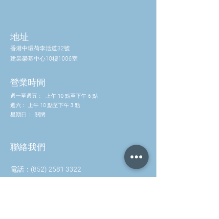
國際單
位）
維生素E
23毫克
153%
地址
（天然混合生育
香港中環荷李活道32號
酚、
建業榮基中心10樓1006室
Tocofersolan）
營業時間
維生素
90微克
75％
K（K2（MK7）、
週一至週五：
上午 10 點至下午 6 點
K1（植物甲萘
週六：
上午 10 點至下午 3 點
星期日：
醌））
關閉
硫胺素（維生素
12.5毫
1042%
聯絡我們
B1）（鹽酸硫胺
克
素）
電話：(852) 2581 3322
核黃素（核黃
5.6毫
431％
WhatsApp: (852) 5630 4046
素-5-磷酸鹽）
克
info@waveworks.com.hk
菸鹼酸（菸鹼
10毫克
63%
酸、菸鹼醯胺）