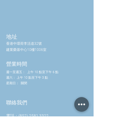
地址
香港中環荷李活道32號
建業榮基中心10樓1006室
營業時間
週一至週五：
上午 10 點至下午 6 點
週六：
上午 10 點至下午 3 點
星期日：
關閉
聯絡我們
電話：(852) 2581 3322
WhatsApp: (852) 5630 4046
info@waveworks.com.hk