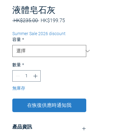
液體皂石灰
一
促
 HK$235.00 
HK$199.75
般
銷
價
價
Summer Sale 2026 discount
格
格
容量
*
數量
*
無庫存
在恢復供應時通知我
產品資訊