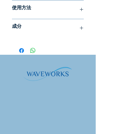
Liquid Soap Lime 是一款具有清新香味
使用方法
的滋養、清爽液體洗手液。
取一小團液體肥皂石灰，分佈在手中，
椰子和玉米的溫和清潔成分可保護皮膚
成分
用一些溫水起泡。之後徹底沖洗。
的天然保護性酸性保護膜。酸橙精油散
發出清新的香味。
Aqua Purificata（水）、甲基椰油酰牛
磺酸鈉、椰油酰胺丙基甜菜鹼、氯化
液體肥皂的基礎與我們的頭髮和身體洗
鈉、甘油（植物）、椰油甜菜鹼、月桂
髮精的基礎相同，但非常適合用作洗手
酰/肉荳蔻酰甲基葡糖酰胺、癸基葡糖
皂。
苷、橙皮油、木糖醇葡糖苷、瓜爾膠羥
丙基三甲基氯化銨、乳酸、茴香酸鈉、
本產品含有天然防腐劑。
乙酰丙酸鈉、羥基木糖醇、木糖醇、檸
檬醛*、檸檬烯*。
*精油中天然存在的成分。