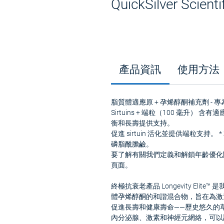
QuickSilver Scie
產品資訊
使用方法
脂質體適應原 + 孕烯醇酮補充劑 -
Sirtuins + 端粒（100 毫升
衡和長壽提供支持。
促進 sirtuin 活化並提供端粒支
磷脂酰膽鹼。
要了解有關我們定義和解鎖年齡優化
頁面。
終極抗衰老產品 Longevity El
體孕烯醇酮的和諧混合物，旨在為激
促進長壽和健康壽命——歷史悠久的草
內分泌腺、激素和神經元網絡，可以調