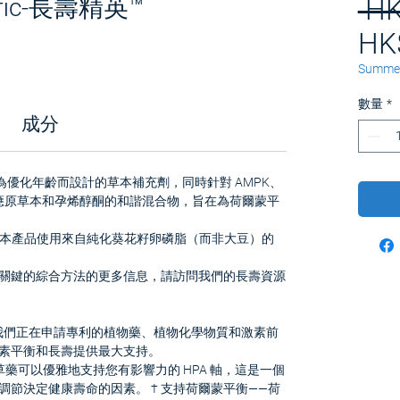
ntific-長壽精英™
 HK
HK
Summer
數量
*
成分
 專為優化年齡而設計的草本補充劑，同時針對 AMPK、
） 含有適應原草本和孕烯醇酮的和諧混合物，旨在為荷爾蒙平
持。 * 本產品使用來自純化葵花籽卵磷脂（而非大豆）的
關鍵的綜合方法的更多信息，請訪問我們的長壽資源
ite™ 是我們正在申請專利的植物藥、植物化學物質和激素前
素平衡和長壽提供最大支持。
藥可以優雅地支持您有影響力的 HPA 軸，這是一個
節決定健康壽命的因素。 † 支持荷爾蒙平衡——荷