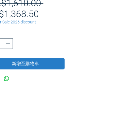
$1,610.00 
一
$1,368.50
促
般
 Sale 2026 discount
銷
價
價
格
格
新增至購物車