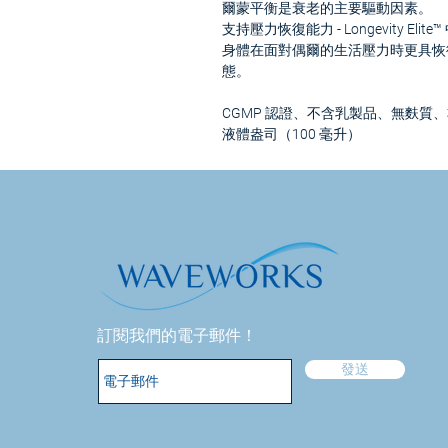
爾蒙平衡是衰老的主要驅動因素。
支持壓力恢復能力 - Longevity 
身體在面對偶爾的生活壓力時更具恢
態。
CGMP 認證、不含乳製品、無麩質、
液體盎司（100 毫升）
訂閱我們的電子郵件！
發送