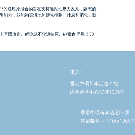
Elite™ 中的適應原混合物旨在支持適應性壓力反應，讓您的
復能力，並能夠靈活地無縫恢復到「休息和消化」狀
非基因改造、經測試不含過敏原、純素食 淨重 3.38
地址
香港中環荷李活道32號
建業榮基中心10樓1006室
香港中環荷李活道32號
建業榮基中心10樓1006