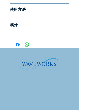
Serum Clearing 是一種用於治療痤瘡的
使用方法
清潔、平衡和保濕精華液。適合油性及
有瑕疵的肌膚。
每天 1-2 次，在塗抹臉部油或乳霜之
成分
前，將清潔精華素塗抹在潔淨的皮膚
Serum Clearing 含有特殊的乳酸，可有
上。為了獲得最佳效果，請在使用
效對抗細菌和真菌。
純水/水、庚基葡萄糖苷、甘油（植物
AHA 和荷荷巴去角質產品去角質後塗
性）、黃原膠、辛酰/月桂酰乳酸鈉、
抹精華清潔產品。
薄荷可止癢，薰衣草可鎮靜，杜松可淨
薰衣草油、玫瑰天竺葵花油、茴香酸
化，天竺葵可治癒。
鈉、乙醯丙酸鈉、杜松果油、薄荷油、
葵花葉油、迷迭香葉萃取物、檸檬烯
本產品含有天然防腐劑。
*、芳樟醇*、檸檬醛*、香茅醇*、葵花
葉醇*。
*精油中天然存在的成分。