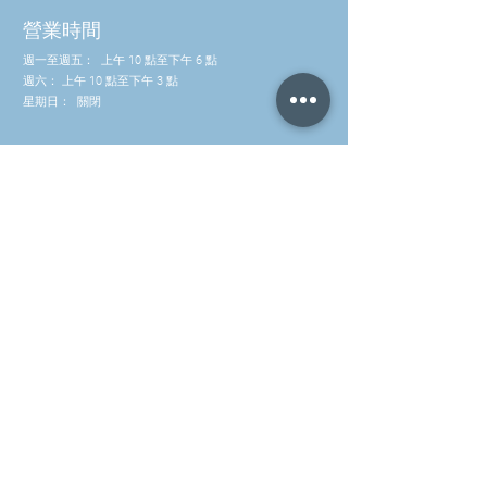
要來源。
多酚有助於保護血脂免受氧化應
營業時間
激。
週一至週五：
上午 10 點至下午 6 點
DHA有助於維持正常的視力。
週六：
上午 10 點至下午 3 點
EPA和DHA有助於維持正常的血液
星期日：
關閉
甘油三酯水平。
EPA和DHA有助於維持正常的血
壓。
聯絡我們
維生素D有助於維持正常的血鈣水
平。
電話：(852) 2581 3322
維生素D有助於維持正常的骨骼。
WhatsApp: (852) 5630 4046
維生素D有助於維持正常的肌肉功
能。
info@waveworks.com.hk
維生素D有助於維持正常的牙齒。
維生素D有助於正常的細胞分裂。
*以上聲明基於科學研究，並符合相關
健康聲明法規。
訂閱我們的電子郵件！