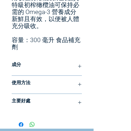
特級初榨橄欖油可保持必
需的 Omega-3 營養成分
新鮮且有效，以便被人體
充分吸收。
容量：300 毫升 食品補充
劑
成分
**成分：**
使用方法
魚油，冷壓橄欖油，混合生育酚（抗氧
化劑），天然香料*，維生素D₃（膽鈣
成分：
化醇）。
主要好處
魚油，冷壓橄欖油，混合生育酚（抗氧
化劑），天然香料*，維生素D₃（膽鈣
*天然橙檸檬薄荷風味
協同配方，有助於維持正常的心臟²、
化醇）。
*天然葡萄柚檸檬青檸風味
大腦¹和免疫³功能
*天然橙檸檬薄荷風味
幫助維持體內EPA和DHA的良好水
*天然葡萄柚檸檬青檸風味