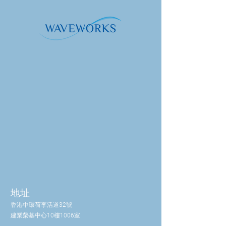
平⁴
幫助維持體內Omega-6:3的最佳比
例⁴
幫助維持體內多酚水平，以支持血
脂免受氧化應激的影響⁵
支持健康正常的眼睛功能，因為每
份含有700毫克DHA⁷
支持正常的血液甘油三酯水平⁸、正
常血壓⁹和正常血鈣水平¹⁰
有助於維持正常骨骼¹¹、肌肉功能
¹²、正常牙齒¹³和細胞分裂¹⁴，因為
每日劑量含有20微克維生素D₃
BalanceOil+ 僅採用來自天然來源的成
分製成。
參考文獻：
DHA有助於維持正常的大腦功能。
EPA和DHA有助於維持正常的心臟
功能。
地址
維生素D有助於維持正常的免疫系統
功能。
香港中環荷李活道32號
EPA和DHA是Omega-3脂肪酸的重
建業榮基中心10樓1006室