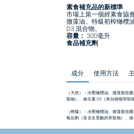
素食補充品的新標準
市場上第一個經素食協
微藻油、特級初榨橄欖油、A
D3 混合物。
容量：
300毫升
食品補充劑
成分
使用方法
（天然）：冷壓橄欖油、微藻裂壺菌
取物）、維生素 D3（來自植物萃取
（檸檬）：冷壓橄欖油、微藻裂壺菌
氧化劑（富含生育酚的萃取物）、維