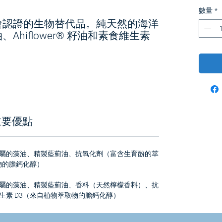
數量
*
會認證的生物替代品。純天然的海洋
hiflower® 籽油和素食維生素
主要優點
屬的藻油、精製藍薊油、抗氧化劑（富含生育酚的萃
物的膽鈣化醇）
屬的藻油、精製藍薊油、香料（天然檸檬香料）、抗
生素 D3（來自植物萃取物的膽鈣化醇）