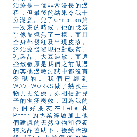
治療是一個非常漫長的過
程，但最後的結果令我十
分滿意。兒子Christian第
一次來的時候，他的臉幾
乎像被燒焦了一樣，而且
全身都發紅及出現皮疹。
經治療後發現他對麩質、
乳製品、大豆過敏，而這
些致敏原是我們之前做過
的其他過敏測試中都沒有
發現的。我們已經到
WAVEWORKS做了幾次生
物共振治療，亦相信對兒
子的濕疹奏效，因為我的
兩個好朋友在Pelle 和
Peter 的專業經驗加上他
們建議的天然食物和營養
補充品協助下，接受治療