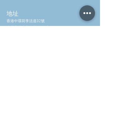
地址
香港中環荷李活道32號
建業榮基中心10樓1006室
營業時間
週一至週五：
上午 10 點至下午 6 點
週六：
上午 10 點至下午 3 點
星期日：
關閉
聯絡我們
電話：(852) 2581 3322
WhatsApp: (852) 5630 4046
info@waveworks.com.hk